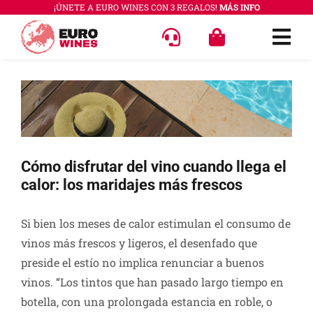
Saltar
¡ÚNETE A EURO WINES CON 3 REGALOS!
MÁS INFO
al
Togg
contenido
Navi
OFERT
Ver
imagen
VINOS
más
COLEC
grande
Cómo disfrutar del vino cuando llega el
REGAL
calor: los maridajes más frescos
ACCES
Si bien los meses de calor estimulan el consumo de
PREGU
vinos más frescos y ligeros, el desenfado que
preside el estío no implica renunciar a buenos
QUÉ E
vinos. “Los tintos que han pasado largo tiempo en
botella, con una prolongada estancia en roble, o
SABER