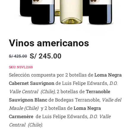
Vinos americanos
S/
245.00
S/
425.00
Original
Current
price
price
SKU:
NSVL2169
Selección compuesta por 2 botellas de
Loma Negra
was:
is:
Cabernet Sauvignon
de Luis Felipe Edwards,
D.O.
S/ 425.00.
S/ 245.00.
Valle Central (Chile),
2 botellas de
Terranoble
Sauvignon Blanc
de Bodegas Terranoble,
Valle del
Maule (Chile)
y 2 botellas de
Loma Negra
Carmenère
de Luis Felipe Edwards,
D.O. Valle
Central (Chile).