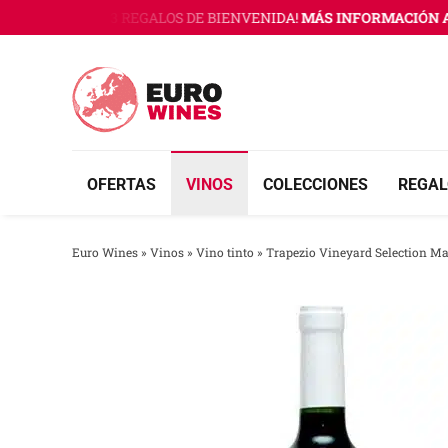
Saltar
O WINES CON 3 REGALOS DE BIENVENIDA!
MÁS INFORMACIÓN AQ
al
contenido
OFERTAS
VINOS
COLECCIONES
REGAL
Euro Wines
»
Vinos
»
Vino tinto
»
Trapezio Vineyard Selection Ma