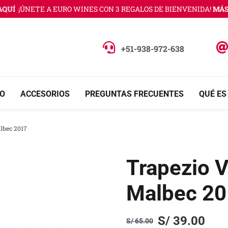
UÍ
¡ÚNETE A EURO WINES CON 3 REGALOS DE BIENVENIDA!
MÁS I
+51-938-972-638
O
ACCESORIOS
PREGUNTAS FRECUENTES
QUÉ ES
lbec 2017
Trapezio V
Malbec 2
S/
39.00
S/
65.00
Original
Current