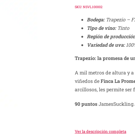
price
price
SKU:
NSVL100002
was:
is:
Bodega:
Trapezio – F
S/ 65.00.
S/ 39.00.
Tipo de vino:
Tinto
Región de producción
Variedad de uva:
100
Trapezio: la promesa de u
A mil metros de altura y a 
viñedos de
Finca La Prom
arcillosos, les permite ser 
90 puntos
JamesSuckling
Ver la descripción completa