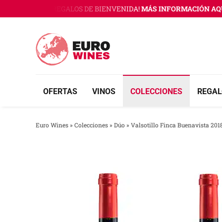
Saltar
WINES CON 3 REGALOS DE BIENVENIDA!
MÁS INFORMACIÓN AQUÍ
al
contenido
OFERTAS
VINOS
COLECCIONES
REGAL
Euro Wines
»
Colecciones
»
Dúo
»
Valsotillo Finca Buenavista 201