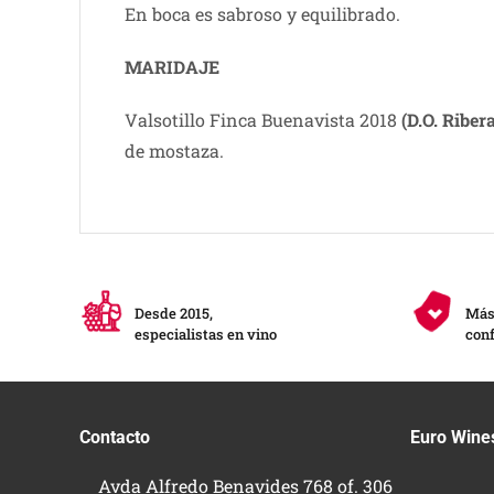
En boca es sabroso y equilibrado.
MARIDAJE
Valsotillo Finca Buenavista 2018
(D.O. Riber
de mostaza.
Desde 2015,
Más 
especialistas en vino
conf
Contacto
Euro Wine
Avda Alfredo Benavides 768 of. 306