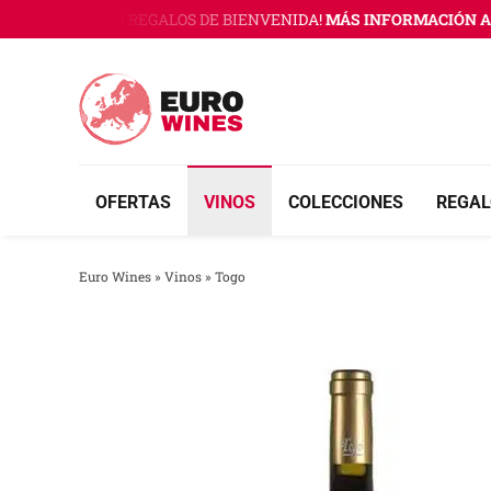
Saltar
O WINES CON 3 REGALOS DE BIENVENIDA!
MÁS INFORMACIÓN AQ
al
contenido
OFERTAS
VINOS
COLECCIONES
REGAL
Euro Wines
»
Vinos
»
Togo