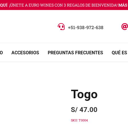
UÍ
¡ÚNETE A EURO WINES CON 3 REGALOS DE BIENVENIDA!
MÁS I
+51-938-972-638
O
ACCESORIOS
PREGUNTAS FRECUENTES
QUÉ ES
Togo
S/
47.00
SKU:
T0004