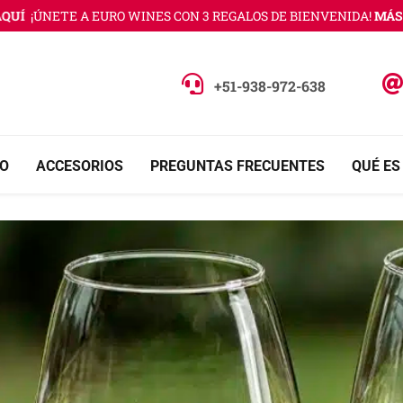
¡ÚNETE A EURO WINES CON 3 REGALOS DE BIENVENIDA!
MÁS INF
+51-938-972-638
O
ACCESORIOS
PREGUNTAS FRECUENTES
QUÉ ES