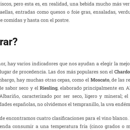
riscos, pero esta es, en realidad, una bebida mucho más v
 paellas, entradas como quesos o foie gras, ensaladas, ver
e comidas y hasta con el postre.
rar?
nor, hay varios indicadores que nos ayudan a elegir la mej
u lugar de procedencia. Las dos más populares son el
Chard
embargo, hay muchas otras cepas, como el
Moscato
, de las r
de sabor seco y el
Riesling
, elaborado principalmente en A
lbariño, caracterizado por ser seco, ligero y mineral; e
edades españolas, no olvidemos el tempranillo, la uva endém
de encontramos cuatro clasificaciones para el vino blanco.
ienda consumir a una temperatura fría (cinco grados o 