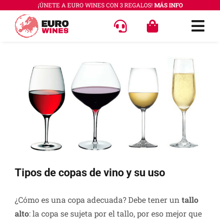
Saltar
¡ÚNETE A EURO WINES CON 3 REGALOS!
MÁS INFO
al
Togg
contenido
Navi
OFERT
Ver
imagen
VINOS
más
COLEC
grande
REGAL
ACCES
PREGU
Tipos de copas de vino y su uso
QUÉ E
¿Cómo es una copa adecuada? Debe tener un
tallo
SABER
alto
: la copa se sujeta por el tallo, por eso mejor que