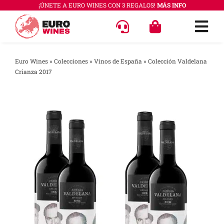
Saltar
¡ÚNETE A EURO WINES CON 3 REGALOS!
MÁS INFO
al
Togg
contenido
Navi
OFERT
Euro Wines
»
Colecciones
»
Vinos de España
»
Colección Valdelana
Crianza 2017
VINOS
COLEC
REGAL
ACCES
PREGU
QUÉ E
SABER