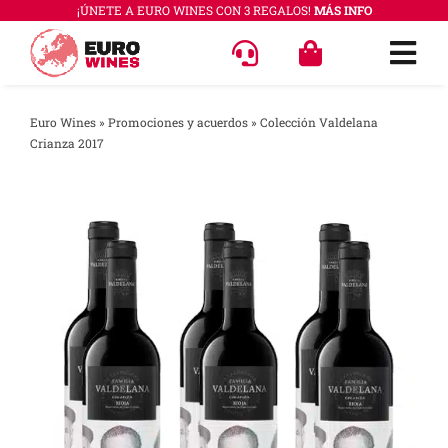
Saltar
¡ÚNETE A EURO WINES CON 3 REGALOS!
MÁS INFO
al
Togg
contenido
Navi
OFERT
Euro Wines
»
Promociones y acuerdos
»
Colección Valdelana
Crianza 2017
VINOS
COLEC
REGAL
ACCES
PREGU
QUÉ E
SABER