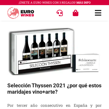
Saltar
¡ÚNETE A EURO WINES CON 3 REGALOS!
MÁS INFO
al
Togg
contenido
Navi
OFERT
Ver
imagen
VINOS
más
COLEC
grande
REGAL
ACCES
PREGU
Selección Thyssen 2021 ¿por qué estos
maridajes vino+arte?
QUÉ E
Por tercer año consecutivo en España y por
SABER