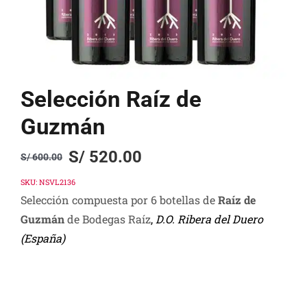
Selección Raíz de
Guzmán
S/
520.00
S/
600.00
Original
Current
price
price
SKU:
NSVL2136
Selección compuesta por 6 botellas de
Raíz de
was:
is:
Guzmán
de Bodegas Raíz
,
D.O. Ribera del Duero
S/ 600.00.
S/ 520.00.
(España)