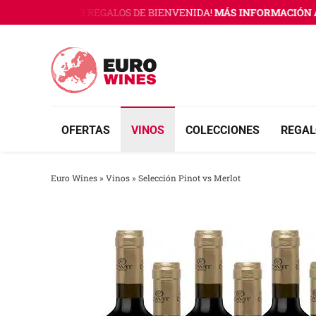
Saltar
RO WINES CON 3 REGALOS DE BIENVENIDA!
MÁS INFORMACIÓN A
al
contenido
OFERTAS
VINOS
COLECCIONES
REGAL
Euro Wines
»
Vinos
»
Selección Pinot vs Merlot