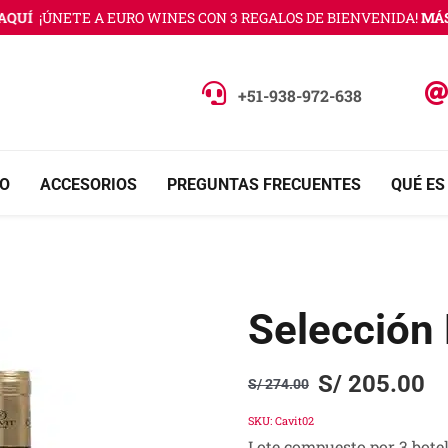
QUÍ
¡ÚNETE A EURO WINES CON 3 REGALOS DE BIENVENIDA!
MÁS 
+51-938-972-638
O
ACCESORIOS
PREGUNTAS FRECUENTES
QUÉ ES
Selección 
S/
205.00
S/
274.00
Original
Current
price
price
SKU:
Cavit02
Lote compuesto por 3 botel