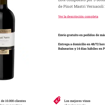
was:
is:
de Pinot Mastri Vernacoli
S/ 274.00.
S/ 205.00.
Ver la descripción completa
Envío gratuito en pedidos de más
Entrega a domicilio en 48/72 hor
Balnearios y 14 días hábiles en P
de 10.000 clientes
Los mejores vinos