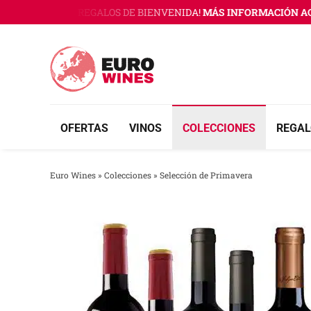
Saltar
WINES CON 3 REGALOS DE BIENVENIDA!
MÁS INFORMACIÓN AQUÍ
al
contenido
OFERTAS
VINOS
COLECCIONES
REGAL
Euro Wines
»
Colecciones
»
Selección de Primavera