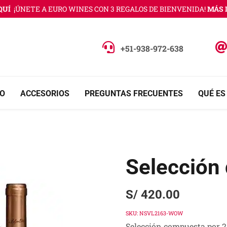
¡ÚNETE A EURO WINES CON 3 REGALOS DE BIENVENIDA!
MÁS INF
+51-938-972-638
O
ACCESORIOS
PREGUNTAS FRECUENTES
QUÉ ES
Selección
S/
420.00
SKU:
NSVL2163-WOW
Selección compuesta por 2