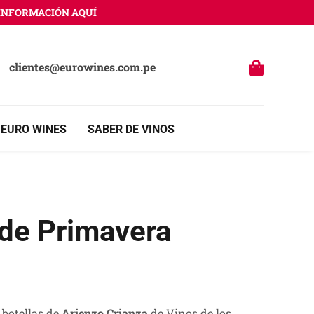
ORMACIÓN AQUÍ
clientes@eurowines.com.pe
 EURO WINES
SABER DE VINOS
 de Primavera
 botellas de
Arienzo Crianza
de Vinos de los