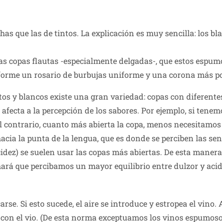
as que las de tintos. La explicación es muy sencilla: los 
 copas flautas -especialmente delgadas-, que estos espumos
e forme un rosario de burbujas uniforme y una corona más p
ntos y blancos existe una gran variedad: copas con diferent
 afecta a la percepción de los sabores. Por ejemplo, si ten
l contrario, cuanto más abierta la copa, menos necesitamos
hacia la punta de la lengua, que es donde se perciben las se
z) se suelen usar las copas más abiertas. De esta manera, 
hará que percibamos un mayor equilibrio entre dulzor y acid
rse. Si esto sucede, el aire se introduce y estropea el vino.
con el vio. (De esta norma exceptuamos los vinos espumos