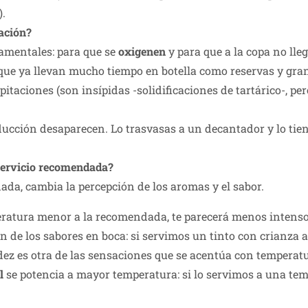
).
tación?
amentales: para que se
oxigenen
y para que a la copa no lle
e ya llevan mucho tiempo en botella como reservas y grande
itaciones (son insípidas -solidificaciones de tartárico-, p
educción desaparecen. Lo trasvasas a un decantador y lo t
 servicio recomendada?
ada, cambia la percepción de los aromas y el sabor.
mperatura menor a la recomendada, te parecerá menos intens
ón de los sabores en boca: si servimos un tinto con crianz
ez es otra de las sensaciones que se acentúa con temperatu
l
se potencia a mayor temperatura: si lo servimos a una tem