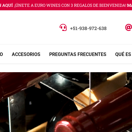
Í
¡ÚNETE A EURO WINES CON 3 REGALOS DE BIENVENIDA!
MÁS IN
+51-938-972-638
O
ACCESORIOS
PREGUNTAS FRECUENTES
QUÉ ES