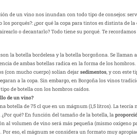
ión de un vino nos inundan con todo tipo de consejos: servi
os porqués?: ¿por qué la copa para tintos es distinta de la
irearlo o decantarlo? Todo tiene su porqué. Te recordamos 
on la botella bordelesa y la botella borgoñona. Se llaman a
rencia de ambas botellas radica en la forma de los hombros.
os (con mucho cuerpo) solían dejar
sedimentos
, y con este 
garan a la copa. Sin embargo, en Borgoña los vinos tradic
ipo de botella con los hombros caídos.
ollo de un vino?
na botella de 75 cl que en un mágnum (1,5 litros). La teor
. ¿Por qué? En función del tamaño de la botella, la
proporció
ción al volumen de vino será más pequeña (mismo oxígeno par
 Por eso, el mágnum se considera un formato muy apropiado