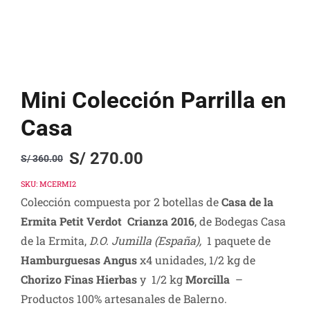
Mini Colección Parrilla en
Casa
S/
270.00
S/
360.00
Original
Current
price
price
SKU:
MCERMI2
Colección compuesta por 2 botellas de
Casa de la
was:
is:
Ermita Petit Verdot Crianza 2016
, de Bodegas Casa
S/ 360.00.
S/ 270.00.
de la Ermita,
D.O. Jumilla
(España)
,
1 paquete de
Hamburguesas Angus
x4 unidades, 1/2 kg de
Chorizo Finas Hierbas
y
1/2 kg
Morcilla
–
Productos 100% artesanales de Balerno.