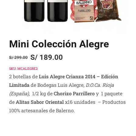
Mini Colección Alegre
S/
189.00
S/
299.00
Original
Current
price
price
SKU:
MCALEGRE2
2 botellas de
Luis Alegre Crianza 2014 – Edición
was:
is:
Limitada
de Bodegas Luis Alegre,
D.O.Ca. Rioja
S/ 299.00.
S/ 189.00.
(España)
,
1/2 kg de
Chorizo Parrillero
y
1 paquete
de
Alitas Sabor Oriental
x16 unidades
– Productos
100% artesanales de Balerno.