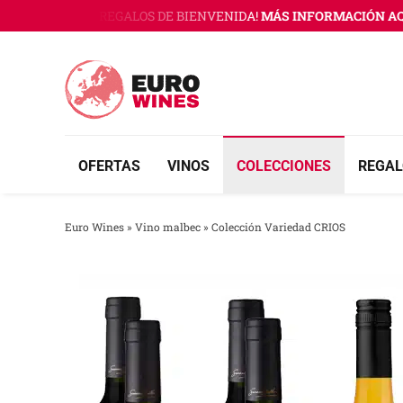
Saltar
INES CON 3 REGALOS DE BIENVENIDA!
MÁS INFORMACIÓN AQUÍ
al
contenido
OFERTAS
VINOS
COLECCIONES
REGAL
Euro Wines
»
Vino malbec
»
Colección Variedad CRIOS