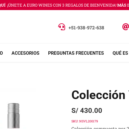
¡ÚNETE A EURO WINES CON 3 REGALOS DE BIENVENIDA!
MÁS INFO
+51-938-972-638
O
ACCESORIOS
PREGUNTAS FRECUENTES
QUÉ ES
Colección
S/
430.00
SKU:
NSVL200179
Colección compuesta por 2