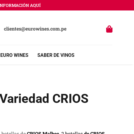
RMACIÓN AQUÍ
clientes@eurowines.com.pe
 EURO WINES
SABER DE VINOS
 Variedad CRIOS
 botellas de
CRIOS Malbec,
2 botellas
de CRIOS