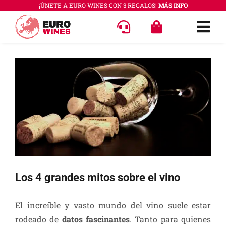
Saltar
¡ÚNETE A EURO WINES CON 3 REGALOS!
MÁS INFO
al
Togg
contenido
Navi
OFERT
Ver
imagen
VINOS
más
COLEC
grande
REGAL
ACCES
PREGU
Los 4 grandes mitos sobre el vino
QUÉ E
El increíble y vasto mundo del vino suele estar
SABER
rodeado de
datos fascinantes
. Tanto para quienes