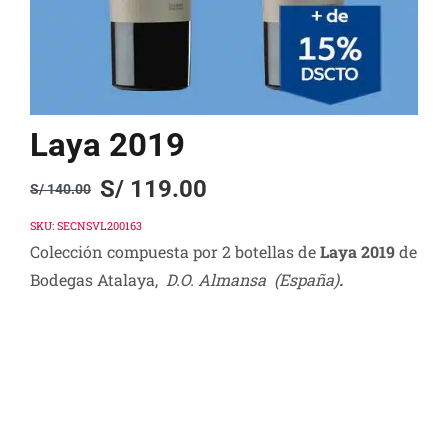
Laya 2019
S/
119.00
S/
140.00
Original
Current
price
price
SKU:
SECNSVL200163
Colección compuesta por 2 botellas de
Laya 2019
de
was:
is:
Bodegas Atalaya,
D.O. Almansa (España)
.
S/ 140.00.
S/ 119.00.