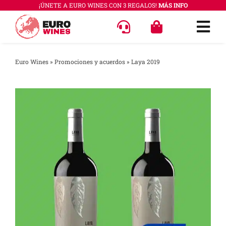
Saltar
¡ÚNETE A EURO WINES CON 3 REGALOS!
MÁS INFO
al
Togg
contenido
Navi
OFERT
Euro Wines
»
Promociones y acuerdos
»
Laya 2019
VINOS
COLEC
REGAL
ACCES
PREGU
QUÉ E
SABER