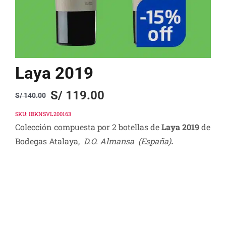
Laya 2019
S/
119.00
S/
140.00
Original
Current
price
price
SKU:
IBKNSVL200163
Colección compuesta por 2 botellas de
Laya 2019
de
was:
is:
Bodegas Atalaya,
D.O. Almansa (España)
.
S/ 140.00.
S/ 119.00.