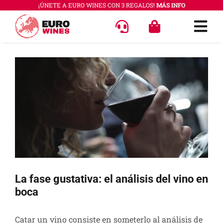
Saltar
¡ÚNETE A EURO WINES CON 3 REGALOS!
MÁS INFO
al
Togg
contenido
Navi
OFERT
Ver
imagen
VINOS
más
COLEC
grande
REGAL
ACCES
PREGU
La fase gustativa: el análisis del vino en
boca
QUÉ E
SABER
Catar un vino consiste en someterlo al análisis de