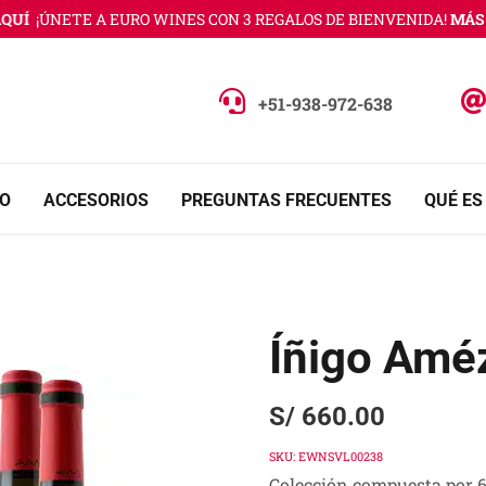
Í
¡ÚNETE A EURO WINES CON 3 REGALOS DE BIENVENIDA!
MÁS IN
+51-938-972-638
O
ACCESORIOS
PREGUNTAS FRECUENTES
QUÉ ES
Íñigo Amé
S/
660.00
SKU:
EWNSVL00238
Colección compuesta por 6