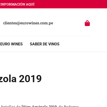
FORMACIÓN AQUÍ
clientes@eurowines.com.pe
 EURO WINES
SABER DE VINOS
zola 2019
 botellas de
Íñigo Amézola 2019
, de Bodegas