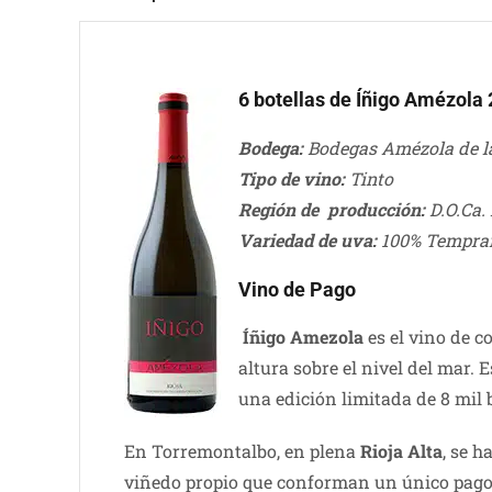
6 botellas de Íñigo Amézola
Bodega:
Bodegas Amézola de l
Tipo de vino:
Tinto
Región de producción:
D.O.Ca. 
Variedad de uva:
100% Tempran
Vino de Pago
Íñigo Amezola
es el vino de c
altura sobre el nivel del mar.
una edición limitada de 8 mil b
En Torremontalbo, en plena
Rioja Alta
, se h
viñedo propio que conforman un único pago d