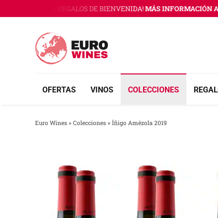
Saltar
 WINES CON 3 REGALOS DE BIENVENIDA!
MÁS INFORMACIÓN AQU
al
contenido
OFERTAS
VINOS
COLECCIONES
REGAL
Euro Wines
»
Colecciones
»
Íñigo Amézola 2019