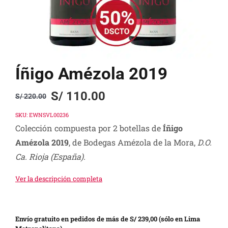
Íñigo Amézola 2019
S/
110.00
S/
220.00
Original
Current
price
price
SKU:
EWNSVL00236
Colección compuesta por 2 botellas de
Íñigo
was:
is:
Amézola 2019
, de Bodegas Amézola de la Mora,
D.O.
S/ 220.00.
S/ 110.00.
Ca. Rioja
(España).
Ver la descripción completa
Envío gratuito en pedidos de más de S/ 239,00 (sólo en Lima