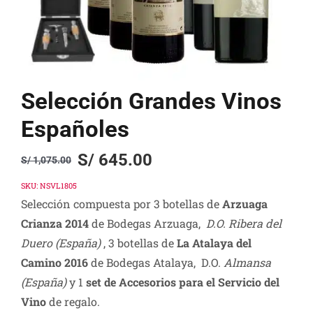
Selección Grandes Vinos
Españoles
S/
645.00
S/
1,075.00
Original
Current
price
price
SKU:
NSVL1805
Selección compuesta por 3 botellas de
Arzuaga
was:
is:
Crianza 2014
de Bodegas Arzuaga,
D.O. Ribera del
S/ 1,075.00.
S/ 645.00.
Duero (España)
, 3 botellas de
La Atalaya del
Camino 2016
de Bodegas Atalaya, D.O.
Almansa
(España)
y 1
set de Accesorios para el Servicio del
Vino
de regalo.