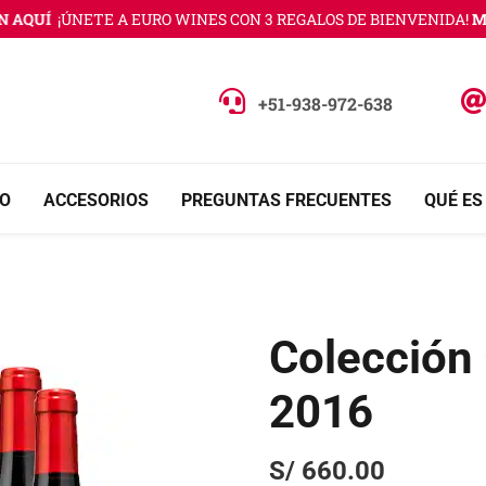
QUÍ
¡ÚNETE A EURO WINES CON 3 REGALOS DE BIENVENIDA!
MÁS
+51-938-972-638
O
ACCESORIOS
PREGUNTAS FRECUENTES
QUÉ ES
Colección
2016
S/
660.00