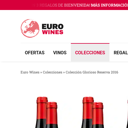
Saltar
URO WINES CON 3 REGALOS DE BIENVENIDA!
MÁS INFORMACIÓN A
al
contenido
OFERTAS
VINOS
COLECCIONES
REGAL
Euro Wines
»
Colecciones
»
Colección Glorioso Reserva 2016