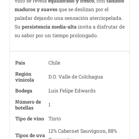
vino se revela
equilibrado y fresco
, con
taninos
maduros y suaves
que se deslizan por el
paladar dejando una sensación aterciopelada.
Su
persistencia media-alta
invita a disfrutar de
su sabor por un tiempo prolongado.
Pais
Chile
Región
D.O. Valle de Colchagua
vinícola
Bodega
Luis Felipe Edwards
Número de
1
botellas
Tipo de vino
Tinto
12% Cabernet Sauvignon, 88%
Tipos de uva