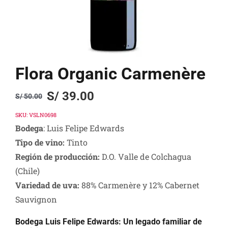
Flora Organic Carmenère
S/
39.00
S/
50.00
Original
Current
price
price
SKU:
VSLN0698
Bodega
: Luis Felipe Edwards
was:
is:
Tipo de vino:
Tinto
S/ 50.00.
S/ 39.00.
Región de producción:
D.O. Valle de Colchagua
(Chile)
Variedad de uva:
88% Carmenère y 12% Cabernet
Sauvignon
Bodega Luis Felipe Edwards: Un legado familiar de