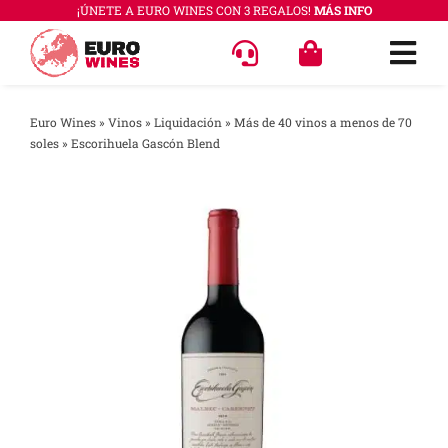
Saltar
¡ÚNETE A EURO WINES CON 3 REGALOS!
MÁS INFO
al
Togg
contenido
Navi
OFERT
Euro Wines
»
Vinos
»
Liquidación
»
Más de 40 vinos a menos de 70
soles
»
Escorihuela Gascón Blend
VINOS
COLEC
REGAL
ACCES
PREGU
QUÉ E
SABER