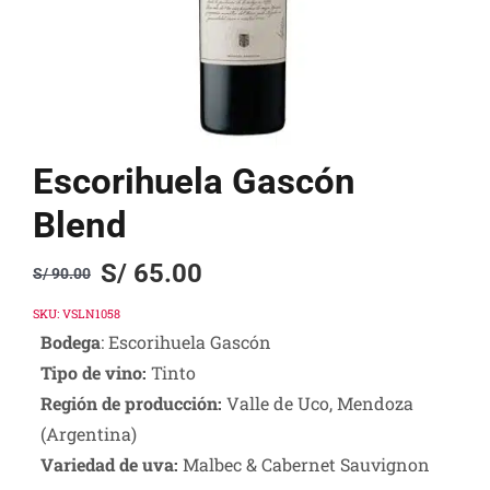
Escorihuela Gascón
Blend
S/
65.00
S/
90.00
Original
Current
price
price
SKU:
VSLN1058
Bodega
: Escorihuela Gascón
was:
is:
Tipo de vino:
Tinto
S/ 90.00.
S/ 65.00.
Región de producción:
Valle de Uco, Mendoza
(Argentina)
Variedad de uva:
Malbec & Cabernet Sauvignon