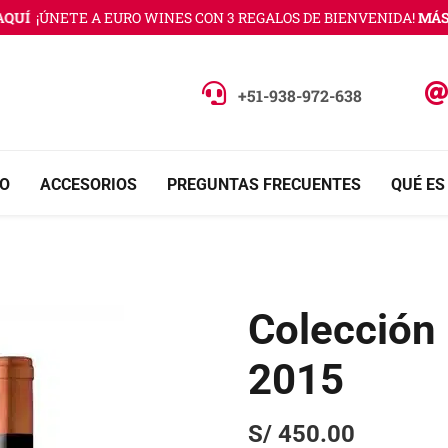
UÍ
¡ÚNETE A EURO WINES CON 3 REGALOS DE BIENVENIDA!
MÁS I
+51-938-972-638
O
ACCESORIOS
PREGUNTAS FRECUENTES
QUÉ ES
Colección 
2015
S/
450.00