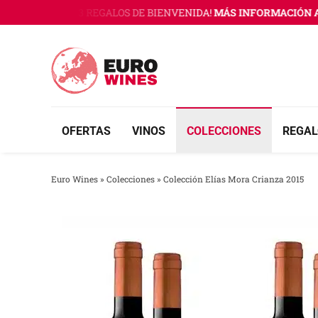
Saltar
O WINES CON 3 REGALOS DE BIENVENIDA!
MÁS INFORMACIÓN AQ
al
contenido
OFERTAS
VINOS
COLECCIONES
REGAL
Euro Wines
»
Colecciones
»
Colección Elías Mora Crianza 2015