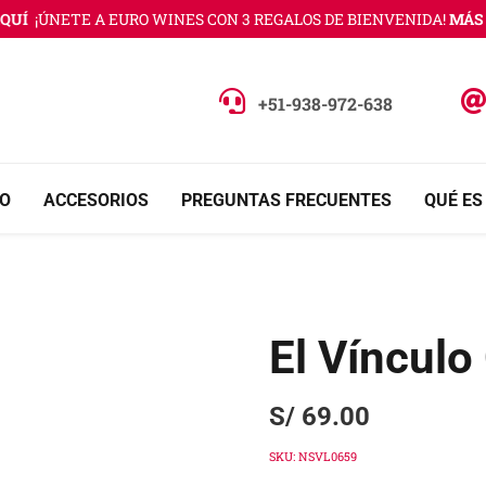
UÍ
¡ÚNETE A EURO WINES CON 3 REGALOS DE BIENVENIDA!
MÁS I
+51-938-972-638
O
ACCESORIOS
PREGUNTAS FRECUENTES
QUÉ ES
El Vínculo
S/
69.00
SKU:
NSVL0659