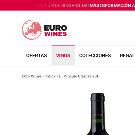
Saltar
O WINES CON 3 REGALOS DE BIENVENIDA!
MÁS INFORMACIÓN AQ
al
contenido
OFERTAS
VINOS
COLECCIONES
REGAL
Euro Wines
»
Vinos
»
El Vínculo Crianza 2011