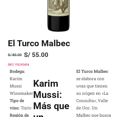
El Turco Malbec
S/
55.00
S/
80.00
Original
Current
price
price
SKU:
VSLN0434
Bodega:
El Turco Malbec
was:
is:
Karim
se elabora con
S/ 80.00.
S/ 55.00.
Karim
Mussi
uvas que tienen
Mussi:
Winemaker
su origen en «La
Tipo de
Consulta», Valle
Más que
vino:
Tinto
de Uco. Un
Región de
Malbec que busca