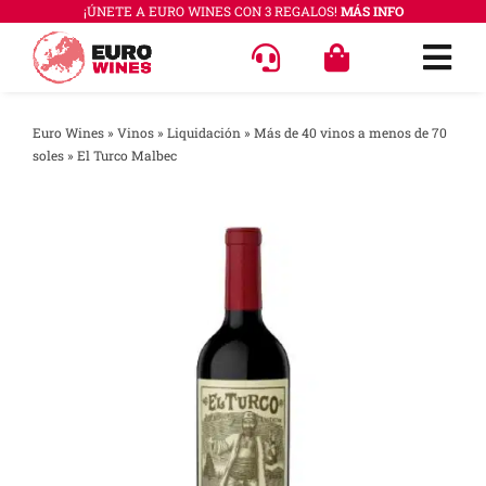
Saltar
¡ÚNETE A EURO WINES CON 3 REGALOS!
MÁS INFO
al
Togg
contenido
Navi
OFERT
Euro Wines
»
Vinos
»
Liquidación
»
Más de 40 vinos a menos de 70
soles
»
El Turco Malbec
VINOS
COLEC
REGAL
ACCES
PREGU
QUÉ E
SABER