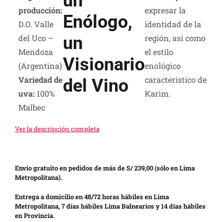
un
producción:
expresar la
Enólogo,
D.O. Valle
identidad de la
un
del Uco –
región, así como
Mendoza
el estilo
Visionario
(Argentina)
enológico
Variedad de
característico de
del Vino
uva:
100%
Karim.
Malbec
Ver la descripción completa
Envío gratuito en pedidos de más de S/ 239,00 (sólo en Lima
Metropolitana).
Entrega a domicilio en 48/72 horas hábiles en Lima
Metropolitana, 7 días hábiles Lima Balnearios y 14 días hábiles
en Provincia.