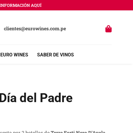
ORMACIÓN AQUÍ
clientes@eurowines.com.pe
 EURO WINES
SABER DE VINOS
Día del Padre
esta por 2 botellas de
Terre Forti Nero D’Avola