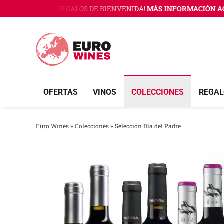
Saltar
WINES CON 3 REGALOS DE BIENVENIDA!
MÁS INFORMACIÓN AQUÍ
al
contenido
OFERTAS
VINOS
COLECCIONES
REGAL
Euro Wines
»
Colecciones
»
Selección Día del Padre