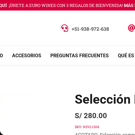
¡ÚNETE A EURO WINES CON 3 REGALOS DE BIENVENIDA!
MÁS INF
+51-938-972-638
O
ACCESORIOS
PREGUNTAS FRECUENTES
QUÉ ES
Selección 
S/
280.00
SKU:
NSVL1304
AGOTADO. Selección compu