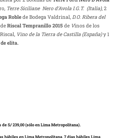
ro
, Terre Siciliane Nero d’Avola I.G.T. (Italia)
, 2
ega Roble
de Bodega Valdrinal,
D.O. Ribera del
 de
Riscal Tempranillo 2015
de
V
inos de los
Riscal,
Vino de la Tierra de Castilla (España)
y 1
de elita.
 de S/ 239,00 (sólo en Lima Metropolitana).
as hábiles en Lima Metropolitana, 7 días hábiles Lima