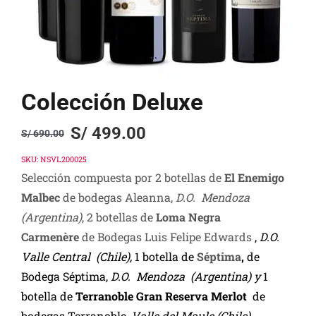
Colección Deluxe
S/
499.00
S/
690.00
Original
Current
price
price
SKU:
NSVL200025
Selección compuesta por 2 botellas de
El Enemigo
was:
is:
Malbec
de bodegas Aleanna,
D.O. Mendoza
S/ 690.00.
S/ 499.00.
(Argentina)
, 2 botellas de
Loma Negra
Carmenère
de Bodegas Luis Felipe Edwards
,
D.O.
Valle Central (Chile),
1 botella de
Séptima
,
de
Bodega Séptima,
D.O. Mendoza (Argentina) y
1
botella de
Terranoble Gran Reserva Merlot
de
bodegas Terranoble,
Valle del Maule (Chile).