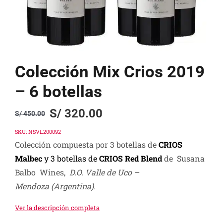
Colección Mix Crios 2019
– 6 botellas
S/
320.00
S/
450.00
Original
Current
price
price
SKU:
NSVL200092
Colección compuesta por 3 botellas de
CRIOS
was:
is:
Malbec
y 3 botellas de
CRIOS Red Blend
de Susana
S/ 450.00.
S/ 320.00.
Balbo Wines,
D.O. Valle de Uco –
Mendoza (Argentina).
Ver la descripción completa