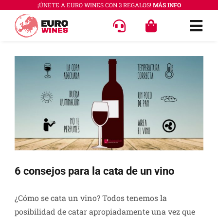
Saltar
¡ÚNETE A EURO WINES CON 3 REGALOS!
MÁS INFO
al
Togg
contenido
Navi
OFERT
Ver
imagen
VINOS
más
COLEC
grande
REGAL
ACCES
PREGU
6 consejos para la cata de un vino
QUÉ E
¿Cómo se cata un vino? Todos tenemos la
SABER
posibilidad de catar apropiadamente una vez que