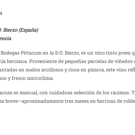
m
. Bierzo (España)
ncía
e Bodegas Pittacum en la D.O. Bierzo, es un vino tinto joven 
ncía berciana. Proveniente de pequeñas parcelas de viñedos
lantadas en suelos arcillosos y ricos en pizarra, este vino refl
sco y fresco microclima.
ttacum es manual, con cuidadosa selección de los racimos. 
ianza breve—aproximadamente tres meses en barricas de robl