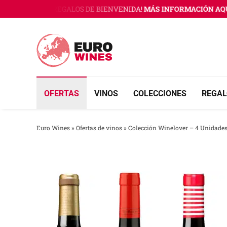
Saltar
NES CON 3 REGALOS DE BIENVENIDA!
MÁS INFORMACIÓN AQUÍ
¡Ú
al
contenido
OFERTAS
VINOS
COLECCIONES
REGAL
Euro Wines
»
Ofertas de vinos
»
Colección Winelover – 4 Unidade