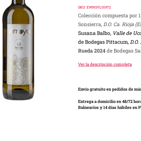
price
price
SKU:
EWNSVL01972
Colección compuesta por 1
was:
is:
Sonsierra,
D.O. Ca. Rioja (
S/ 370.00.
S/ 240.00.
Susana Balbo,
Valle de Uc
de Bodegas Pittacum
, D.O
Rueda 2024
de Bodegas Sa
Ver la descripción completa
Envío gratuito en pedidos de más
Entrega a domicilio en 48/72 hor
Balnearios y 14 días hábiles en P