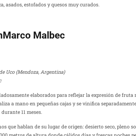
aza, asados, estofados y quesos muy curados.
enMarco Malbec
de Uco (Mendoza, Argentina)
c
adosamente elaborados para reflejar la expresión de frut
ealiza a mano en pequeñas cajas y se vinifica separadamente
 durante 11 meses.
 que hablan de su lugar de origen: desierto seco, pleno sol
 1000 metros de altura donde cálidos días y frescas noches 