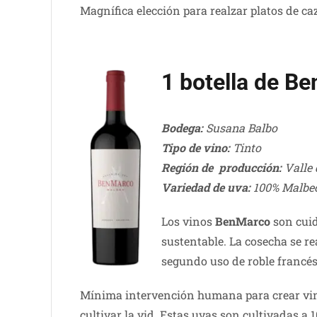
Magnífica elección para realzar platos de c
1 botella de B
Bodega:
Susana Balbo
Tipo de vino:
T
into
Región de producción:
Valle 
Variedad de uva:
100% Malbe
Los vinos
BenMarco
son cuid
sustentable. La cosecha se r
segundo uso de roble francés
Mínima intervención humana para crear vinos
cultivar la vid. Estas uvas son cultivadas a