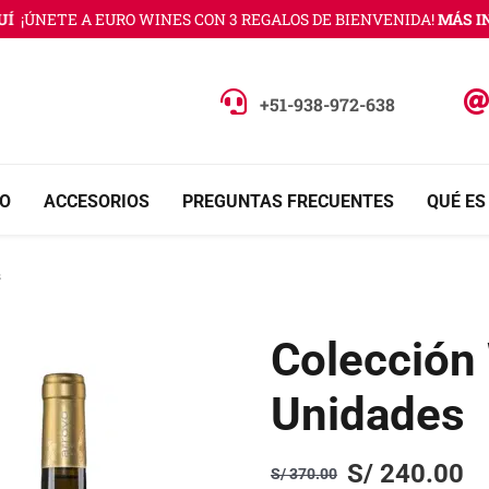
NETE A EURO WINES CON 3 REGALOS DE BIENVENIDA!
MÁS INFOR
+51-938-972-638
O
ACCESORIOS
PREGUNTAS FRECUENTES
QUÉ ES
s
Colección 
Unidades
S/
240.00
S/
370.00
Original
Current