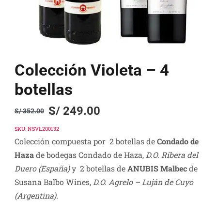
Colección Violeta – 4
botellas
S/
249.00
S/
352.00
Original
Current
price
price
SKU:
NSVL200132
Colección compuesta por
2 botellas de
Condado de
was:
is:
Haza
de bodegas Condado de Haza,
D.O. Ribera del
S/ 352.00.
S/ 249.00.
Duero (España)
y 2 botellas de
ANUBIS Malbec
de
Susana Balbo Wines,
D.O. Agrelo – Luján de Cuyo
(Argentina).