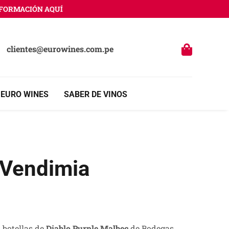
ACIÓN AQUÍ
clientes@eurowines.com.pe
 EURO WINES
SABER DE VINOS
 Vendimia
 botellas de
Diablo Purple Malbec
de Bodegas