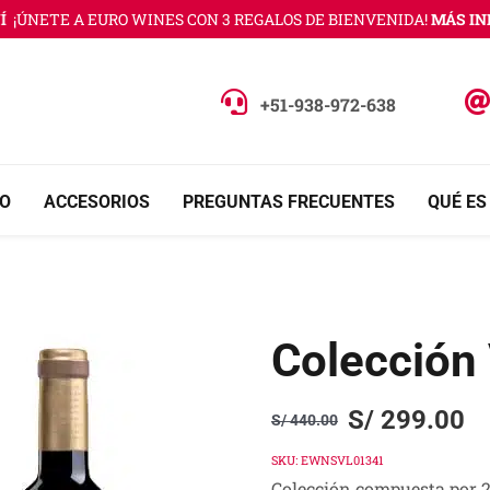
NETE A EURO WINES CON 3 REGALOS DE BIENVENIDA!
MÁS INFORM
+51-938-972-638
O
ACCESORIOS
PREGUNTAS FRECUENTES
QUÉ ES
Colección
S/
299.00
S/
440.00
Original
Current
price
price
SKU:
EWNSVL01341
Colección compuesta por 2