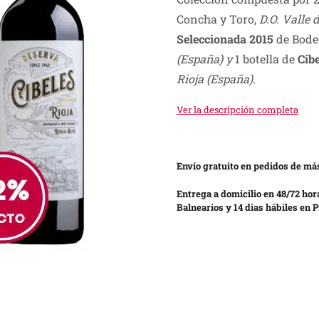
was:
is:
Concha y Toro,
D.O. Valle 
S/ 440.00.
S/ 299.00.
Seleccionada 2015
de Bode
(España) y
1 botella de
Cib
Rioja (España).
Ver la descripción completa
Envío gratuito en pedidos de más
Entrega a domicilio en 48/72 hor
Balnearios y 14 días hábiles en P