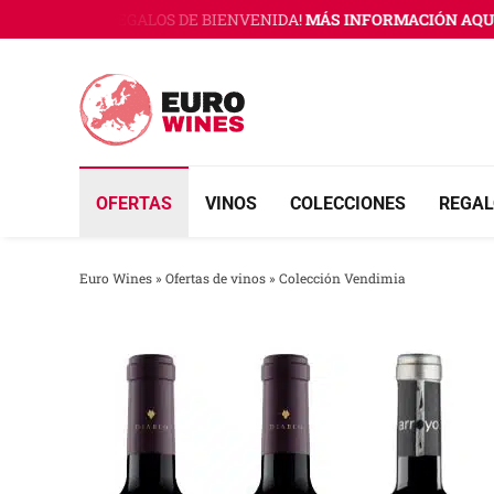
Saltar
ES CON 3 REGALOS DE BIENVENIDA!
MÁS INFORMACIÓN AQUÍ
¡Ú
al
contenido
OFERTAS
VINOS
COLECCIONES
REGAL
Euro Wines
»
Ofertas de vinos
»
Colección Vendimia