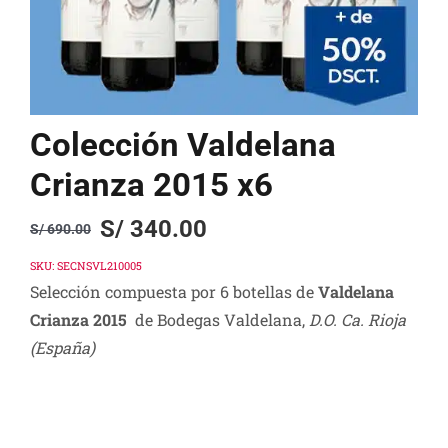
Colección Valdelana
Crianza 2015 x6
S/
340.00
S/
690.00
Original
Current
price
price
SKU:
SECNSVL210005
Selección compuesta por 6 botellas de
Valdelana
was:
is:
Crianza 2015
de Bodegas Valdelana,
D.O. Ca. Rioja
S/ 690.00.
S/ 340.00.
(España)