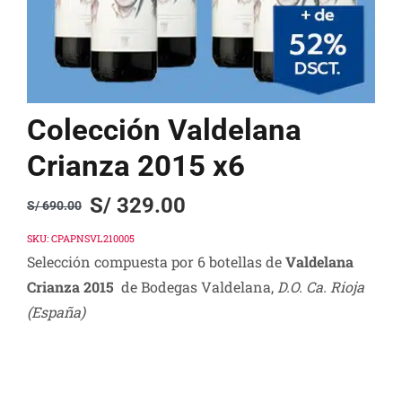
Colección Valdelana
Crianza 2015 x6
S/
329.00
S/
690.00
Original
Current
price
price
SKU:
CPAPNSVL210005
Selección compuesta por 6 botellas de
Valdelana
was:
is:
Crianza 2015
de Bodegas Valdelana,
D.O. Ca. Rioja
S/ 690.00.
S/ 329.00.
(España)