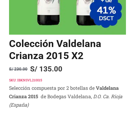
Colección Valdelana
Crianza 2015 X2
S/
135.00
S/
230.00
Original
Current
price
price
SKU:
IBKNSVL210015
Selección compuesta por 2 botellas de
Valdelana
was:
is:
Crianza 2015
de Bodegas Valdelana,
D.O. Ca. Rioja
S/ 230.00.
S/ 135.00.
(España)