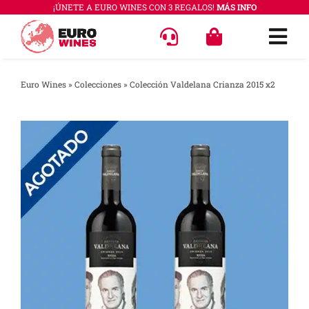
Saltar
¡ÚNETE A EURO WINES CON 3 REGALOS!
MÁS INFO
al
Togg
contenido
Navi
OFERT
Euro Wines
»
Colecciones
»
Colección Valdelana Crianza 2015 x2
VINOS
COLEC
REGAL
ACCES
PREGU
QUÉ E
SABER