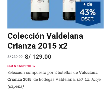
Colección Valdelana
Crianza 2015 x2
S/
129.00
S/
230.00
Original
Current
price
price
SKU:
SECNSVL210015
Selección compuesta por 2 botellas de
Valdelana
was:
is:
Crianza 2015
de Bodegas Valdelana,
D.O. Ca. Rioja
S/ 230.00.
S/ 129.00.
(España)