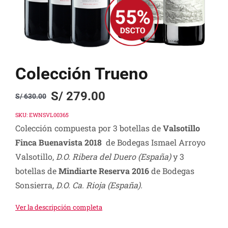
Colección Trueno
S/
279.00
S/
630.00
Original
Current
price
price
SKU:
EWNSVL00365
Colección compuesta por 3 botellas de
Valsotillo
was:
is:
Finca Buenavista 2018
de Bodegas Ismael Arroyo
S/ 630.00.
S/ 279.00.
Valsotillo,
D.O. Ribera del Duero (España)
y 3
botellas de
Mindiarte Reserva 2016
de Bodegas
Sonsierra
, D.O. Ca. Rioja (España).
Ver la descripción completa