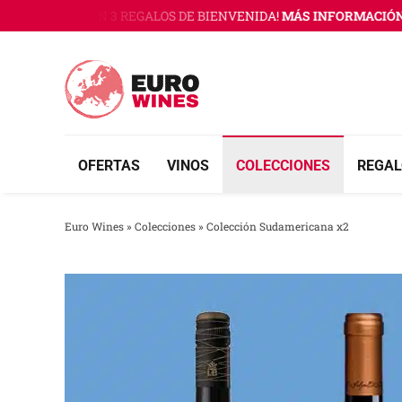
Saltar
RO WINES CON 3 REGALOS DE BIENVENIDA!
MÁS INFORMACIÓN A
al
contenido
OFERTAS
VINOS
COLECCIONES
REGAL
Euro Wines
»
Colecciones
»
Colección Sudamericana x2