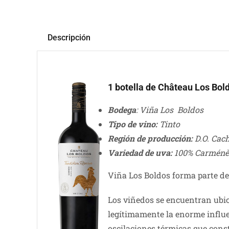
Descripción
1 botella de Château Los Bo
Bodega
: Viña Los Boldos
Tipo de vino:
Tinto
Región de producción:
D.O. Cac
Variedad de uva:
100% Carménè
Viña Los Boldos forma parte de
Los viñedos se encuentran ubi
legítimamente la enorme influen
oscilaciones térmicas que const