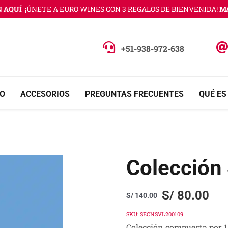
QUÍ
¡ÚNETE A EURO WINES CON 3 REGALOS DE BIENVENIDA!
MÁS 
+51-938-972-638
O
ACCESORIOS
PREGUNTAS FRECUENTES
QUÉ ES
Colección
S/
80.00
S/
140.00
Original
Current
price
price
SKU:
SECNSVL200109
Colección compuesta por 1