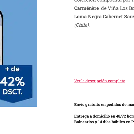
was:
is:
Carménère
de Viña Los B
S/ 140.00.
S/ 80.00.
Loma Negra Cabernet Sau
(Chile).
Ver la descripción completa
Envío gratuito en pedidos de más
Entrega a domicilio en 48/72 hor
Balnearios y 14 días hábiles en P