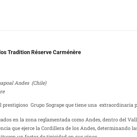
ldos Tradition Réserve Carménère
hapoal Andes (Chile)
re
l prestigioso Grupo Sogrape que tiene una extraordinaria p
cados en la zona reglamentada como Andes, dentro del Vall
cia que ejerce la Cordillera de los Andes, determinando la
ituyen un factor de tipicidad en sus vinos.