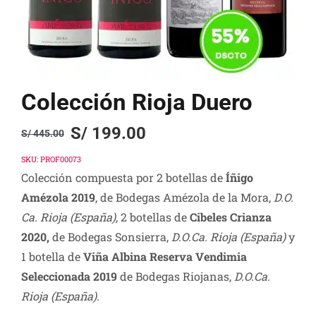
Colección Rioja Duero
S/
199.00
S/
445.00
Original
Current
price
price
SKU:
PROF00073
Colección compuesta por 2 botellas de
Íñigo
was:
is:
Amézola 2019
, de Bodegas Amézola de la Mora,
D.O.
S/ 445.00.
S/ 199.00.
Ca. Rioja
(España),
2 botellas de
Cibeles Crianza
2020,
de Bodegas Sonsierra,
D.O.Ca. Rioja (España)
y
1 botella de
Viña Albina Reserva Vendimia
Seleccionada 2019
de Bodegas Riojanas,
D.O.Ca.
Rioja
(España
).