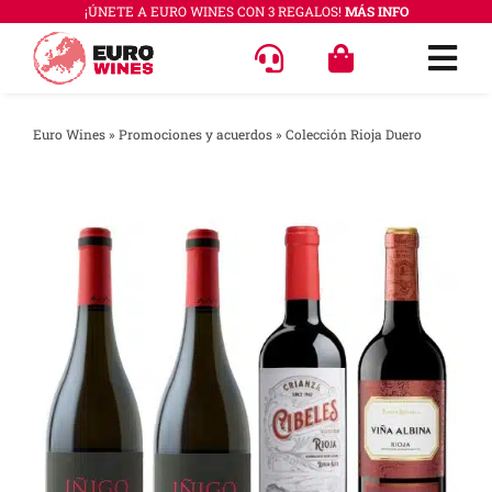
Saltar
¡ÚNETE A EURO WINES CON 3 REGALOS!
MÁS INFO
al
Togg
contenido
Navi
OFERT
Euro Wines
»
Promociones y acuerdos
»
Colección Rioja Duero
VINOS
COLEC
REGAL
ACCES
PREGU
QUÉ E
SABER