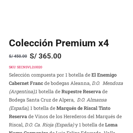
Colección Premium x4
S/
365.00
S/
450.00
Original
Current
price
price
SKU:
SECNSVL210020
Selección compuesta por 1 botella de
El Enemigo
was:
is:
Cabernet Franc
de bodegas Aleanna,
D.O. Mendoza
S/ 450.00.
S/ 365.00.
(Argentina)
,1 botella de
Rupestre Reserva
de
Bodega Santa Cruz de Alpera,
D.O. Almansa
(España),
1 botella de
Marqués de Riscal Tinto
Reserva
de Vinos de los Herederos del Marqués de
Riscal,
D.O. Ca. Rioja (España)
y 1 botella de
Loma
Negra Carmenère
de Luis Felipe Edwards,
Valle