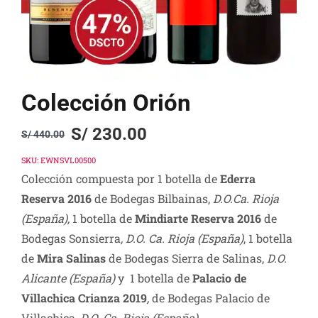
Colección Orión
S/
230.00
S/
440.00
Original
Current
price
price
SKU:
EWNSVL00500
Colección compuesta por 1 botella de
Ederra
was:
is:
Reserva 2016
de Bodegas Bilbainas,
D.O.Ca. Rioja
S/ 440.00.
S/ 230.00.
(España),
1 botella de
Mindiarte Reserva 2016
de
Bodegas Sonsierra
, D.O. Ca. Rioja (España)
, 1 botella
de
Mira Salinas
de Bodegas Sierra de Salinas,
D.O.
Alicante (España)
y 1 botella de
Palacio de
Villachica Crianza 2019
,
de Bodegas Palacio de
Villachica,
D.O. Ca. Rioja (España).