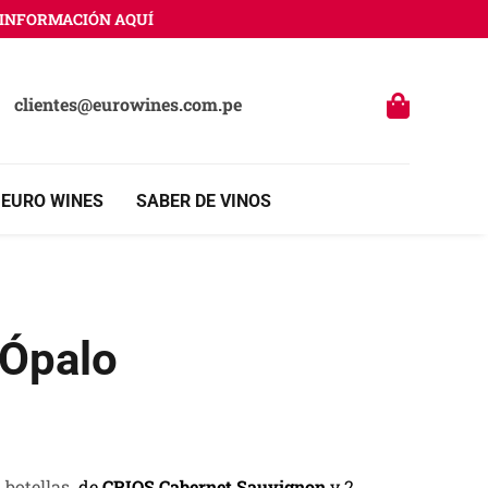
FORMACIÓN AQUÍ
clientes@eurowines.com.pe
 EURO WINES
SABER DE VINOS
 Ópalo
 botellas
de
CRIOS Cabernet Sauvignon
y 2