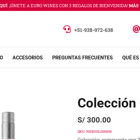
Í
¡ÚNETE A EURO WINES CON 3 REGALOS DE BIENVENIDA!
MÁS IN
+51-938-972-638
O
ACCESORIOS
PREGUNTAS FRECUENTES
QUÉ ES
Colección
S/
300.00
SKU:
WEBVSL000009
Colección compuesta por 2