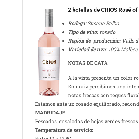
2 botellas de CRIOS Rosé of
Bodega:
Susana Balbo
Tipo de vino:
rosado
Región de producción:
Valle d
Variedad de uva:
100% Malbec
NOTAS DE CATA
A la vista presenta un color r
En nariz percibimos una intens
notas frescas con toques flora
Estamos ante un rosado equilibrado, redondo
MADRIDAJE
Pescados, ensaladas de hojas verdes frescas y
Temperatura de servicio:
Entre 10 y 12 ºC.