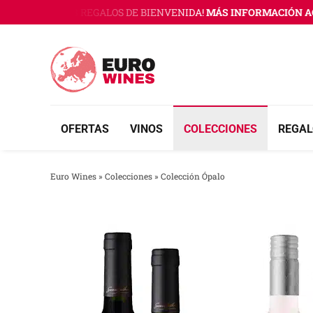
Saltar
 WINES CON 3 REGALOS DE BIENVENIDA!
MÁS INFORMACIÓN AQU
al
contenido
OFERTAS
VINOS
COLECCIONES
REGAL
Euro Wines
»
Colecciones
»
Colección Ópalo