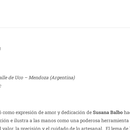
c
alle de Uco – Mendoza (Argentina)
c
 como expresión de amor y dedicación de
Susana Balbo
hac
ación e ilustra a las manos como una poderosa herramienta
el valor, la precisión y el cuidado de lo artesanal. El lem