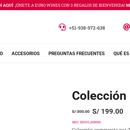
QUÍ
¡ÚNETE A EURO WINES CON 3 REGALOS DE BIENVENIDA!
MÁS 
+51-938-972-638
O
ACCESORIOS
PREGUNTAS FRECUENTES
QUÉ ES
Colección
S/
199.00
S/
300.00
Original
Current
price
price
SKU:
ZNSVL200093
Colección compuesta por 2