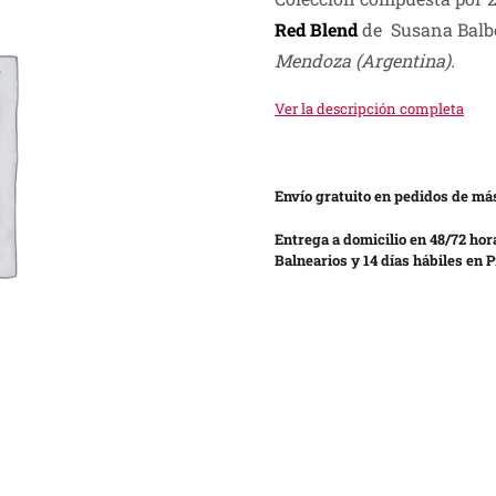
was:
is:
Red Blend
de Susana Bal
S/ 300.00.
S/ 199.00.
Mendoza (Argentina).
Ver la descripción completa
Envío gratuito en pedidos de más
Entrega a domicilio en 48/72 hor
Balnearios y 14 días hábiles en P