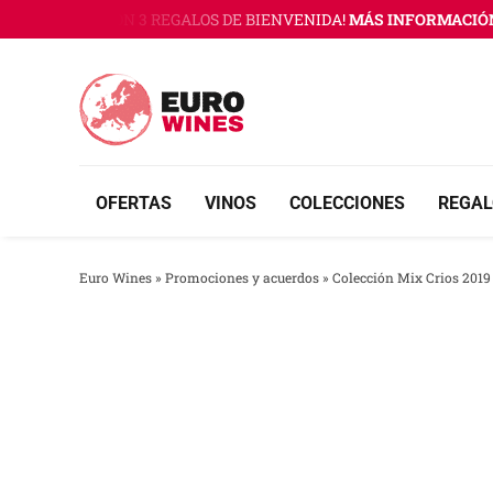
Saltar
URO WINES CON 3 REGALOS DE BIENVENIDA!
MÁS INFORMACIÓN A
al
contenido
OFERTAS
VINOS
COLECCIONES
REGAL
Euro Wines
»
Promociones y acuerdos
»
Colección Mix Crios 2019