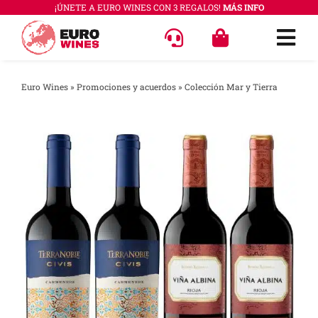
Saltar
¡ÚNETE A EURO WINES CON 3 REGALOS!
MÁS INFO
al
Togg
contenido
Navi
OFERT
Euro Wines
»
Promociones y acuerdos
»
Colección Mar y Tierra
VINOS
COLEC
REGAL
ACCES
PREGU
QUÉ E
SABER