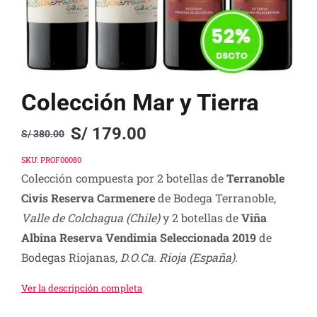
Colección Mar y Tierra
S/
179.00
S/
380.00
Original
Current
price
price
SKU:
PROF00080
Colección compuesta por 2 botellas de
Terranoble
was:
is:
Civis Reserva Carmenere
de Bodega Terranoble,
S/ 380.00.
S/ 179.00.
Valle de Colchagua (Chile)
y 2 botellas de
Viña
Albina Reserva Vendimia Seleccionada 2019
de
Bodegas Riojanas
, D.O.Ca. Rioja
(España
).
Ver la descripción completa