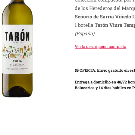
was:
is:
de los Herederos del Marq
S/ 335.00.
S/ 199.00.
Señorío de Sarría Viñedo
1 botella
Tarón Viura Tem
(España).
Ver la descripción completa
OFERTA: Envío gratuito en est
Entrega a domicilio en 48/72 hor
Balnearios y 14 días hábiles en P