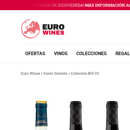
Saltar
INES CON 3 REGALOS DE BIENVENIDA!
MÁS INFORMACIÓN AQUÍ
al
contenido
OFERTAS
VINOS
COLECCIONES
REGAL
Euro Wines
»
Envío Gratuito
»
Colección KOI V2