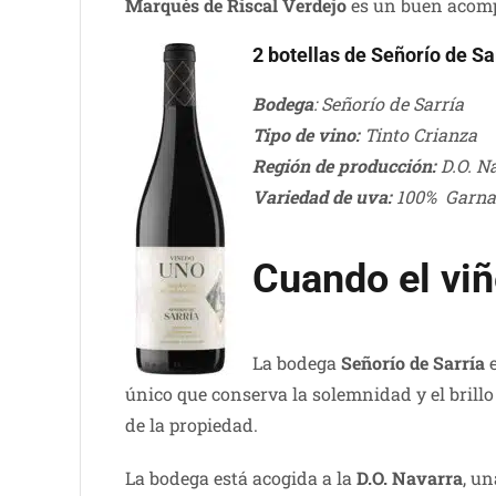
Marqués de Riscal Verdejo
es un buen acompa
2 botellas de Señorío de S
Bodega
: Señorío de Sarría
Tipo de vino:
Tinto Crianza
Región de producción:
D.O. N
Variedad de uva:
100% Garna
Cuando el viñ
La bodega
Señorío de Sarría
e
único que conserva la solemnidad y el brillo
de la propiedad.
La bodega está acogida a la
D.O. Navarra
, u