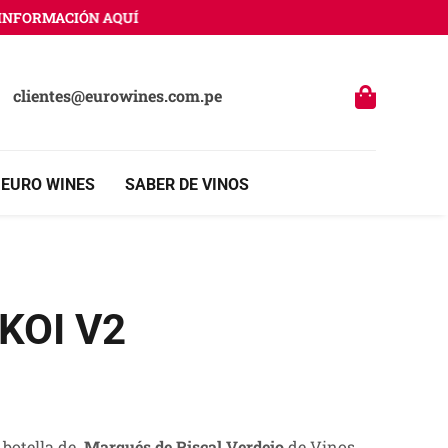
RMACIÓN AQUÍ
clientes@eurowines.com.pe
 EURO WINES
SABER DE VINOS
 KOI V2
 botella de
Marqués de Riscal Verdejo
de Vinos