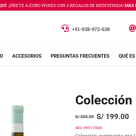
¡ÚNETE A EURO WINES CON 3 REGALOS DE BIENVENIDA!
MÁS INFO
+51-938-972-638
O
ACCESORIOS
PREGUNTAS FRECUENTES
QUÉ ES
Colección
S/
199.00
S/
335.00
Original
Current
price
price
SKU:
PRTCT0026
Colección compuesta por 1